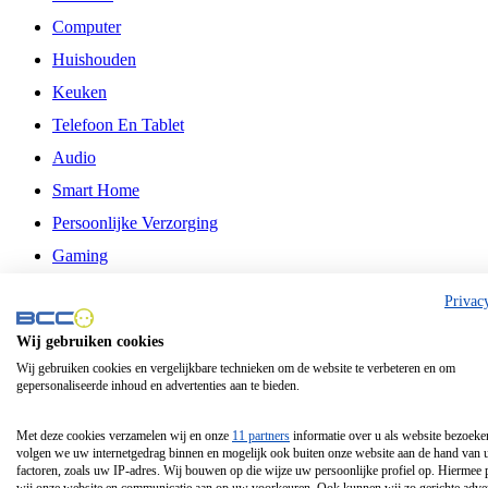
Computer
Huishouden
Keuken
Telefoon En Tablet
Audio
Smart Home
Persoonlijke Verzorging
Gaming
Vrije Tijd
Privac
Philips
Wij gebruiken cookies
Wij gebruiken cookies en vergelijkbare technieken om de website te verbeteren en om
Schermgrootte 24 Inch
gepersonaliseerde inhoud en advertenties aan te bieden.
Schermgrootte 75 Inch
Schermgrootte 85 Inch
Met deze cookies verzamelen wij en onze
11 partners
informatie over u als website bezoeke
volgen we uw internetgedrag binnen en mogelijk ook buiten onze website aan de hand van 
Schermgrootte 98 Inch
factoren, zoals uw IP-adres. Wij bouwen op die wijze uw persoonlijke profiel op. Hiermee 