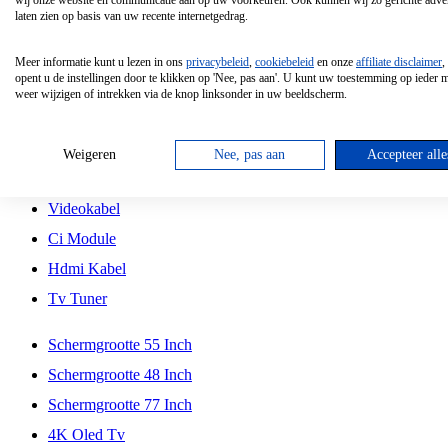
wij onze website en communicatie aan op uw voorkeuren. Ook kunnen wij zo gerichte adver
Tcl
laten zien op basis van uw recente internetgedrag.
Schermgrootte 70 Inch
Meer informatie kunt u lezen in ons
privacybeleid
,
cookiebeleid
en onze
affiliate disclaimer
,
Hd Led Tv
opent u de instellingen door te klikken op 'Nee, pas aan'. U kunt uw toestemming op ieder
weer wijzigen of intrekken via de knop linksonder in uw beeldscherm.
Tv Beugel
Antennekabel
Weigeren
Nee, pas aan
Accepteer alle
Universele Afstandsbediening
Videokabel
Ci Module
Hdmi Kabel
Tv Tuner
Schermgrootte 55 Inch
Schermgrootte 48 Inch
Schermgrootte 77 Inch
4K Oled Tv