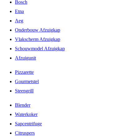
Bosch
Etna
Aeg
Onderbouw Afzuigkap
Vlakscherm Afzuigkap
Schouwmodel Afzuigkap
Afzuigunit
Pizzarette
Gourmetstel
Steengrill
Blender
Waterkoker
Sapcentrifuge
Citruspers