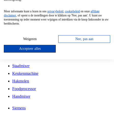
Grillplaat
Meer informatie kunt u lezen in ons
privacybeleid
,
cookiebeleid
en onze
affiliate
Vrijstaande Magnetron
disclaimer
, of opent u de instellingen door te klikken op 'Nee, pas aan'. U kunt uw
toestemming op ieder moment weer wijzigen of intrekken via de knop linksonder in uw
Vrijstaande Kookplaat
beeldscherm.
Inbouw Inductie Kookplaat
Inbouw Gaskookplaat
Weigeren
Nee, pas aan
Inbouw Keramische Kookplaat
Accepteer alles
Kookplaat Accessoires
Staafmixer
Keukenmachine
Hakmolen
Foodprocessor
Handmixer
Siemens