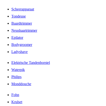
Scheerapparaat
Tondeuse
Baardtrimmer
Neushaartrimmer
Epilator
Bodygroomer
Ladyshave
Elektrische Tandenborstel
Waterpik
Philips
Monddouche
Fohn
Krulset