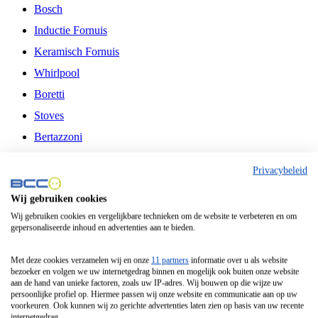
Bosch
Inductie Fornuis
Keramisch Fornuis
Whirlpool
Boretti
Stoves
Bertazzoni
Belling
Privacybeleid
Fitelli
Wij gebruiken cookies
Airfryer
Wij gebruiken cookies en vergelijkbare technieken om de website te verbeteren en om
gepersonaliseerde inhoud en advertenties aan te bieden.
Frituurpan
Contactgrill
Met deze cookies verzamelen wij en onze
11 partners
informatie over u als website
bezoeker en volgen we uw internetgedrag binnen en mogelijk ook buiten onze website
Broodbakmachine
aan de hand van unieke factoren, zoals uw IP-adres. Wij bouwen op die wijze uw
persoonlijke profiel op. Hiermee passen wij onze website en communicatie aan op uw
Broodrooster
voorkeuren. Ook kunnen wij zo gerichte advertenties laten zien op basis van uw recente
internetgedrag.