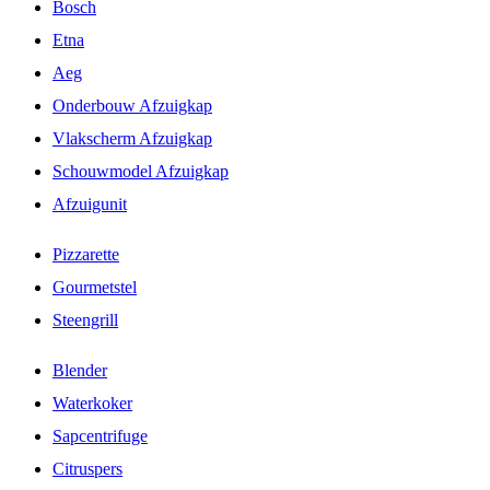
Bosch
Etna
Aeg
Onderbouw Afzuigkap
Vlakscherm Afzuigkap
Schouwmodel Afzuigkap
Afzuigunit
Pizzarette
Gourmetstel
Steengrill
Blender
Waterkoker
Sapcentrifuge
Citruspers