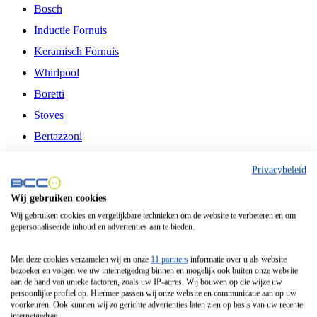
Bosch
Inductie Fornuis
Keramisch Fornuis
Whirlpool
Boretti
Stoves
Bertazzoni
Belling
Privacybeleid
Fitelli
Wij gebruiken cookies
Airfryer
Wij gebruiken cookies en vergelijkbare technieken om de website te verbeteren en om
gepersonaliseerde inhoud en advertenties aan te bieden.
Frituurpan
Contactgrill
Met deze cookies verzamelen wij en onze
11 partners
informatie over u als website
bezoeker en volgen we uw internetgedrag binnen en mogelijk ook buiten onze website
Broodbakmachine
aan de hand van unieke factoren, zoals uw IP-adres. Wij bouwen op die wijze uw
persoonlijke profiel op. Hiermee passen wij onze website en communicatie aan op uw
Broodrooster
voorkeuren. Ook kunnen wij zo gerichte advertenties laten zien op basis van uw recente
internetgedrag.