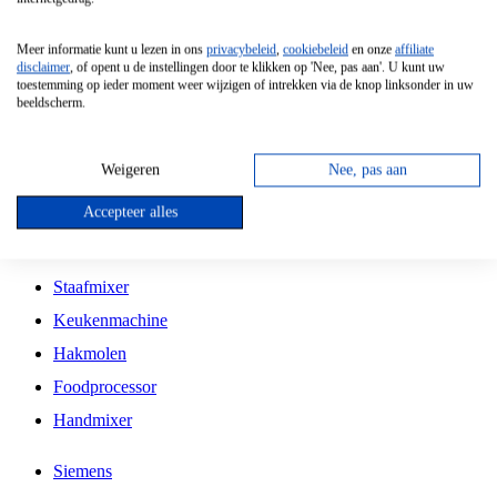
Grillplaat
Meer informatie kunt u lezen in ons
privacybeleid
,
cookiebeleid
en onze
affiliate
Vrijstaande Magnetron
disclaimer
, of opent u de instellingen door te klikken op 'Nee, pas aan'. U kunt uw
toestemming op ieder moment weer wijzigen of intrekken via de knop linksonder in uw
Vrijstaande Kookplaat
beeldscherm.
Inbouw Inductie Kookplaat
Inbouw Gaskookplaat
Weigeren
Nee, pas aan
Inbouw Keramische Kookplaat
Accepteer alles
Kookplaat Accessoires
Staafmixer
Keukenmachine
Hakmolen
Foodprocessor
Handmixer
Siemens