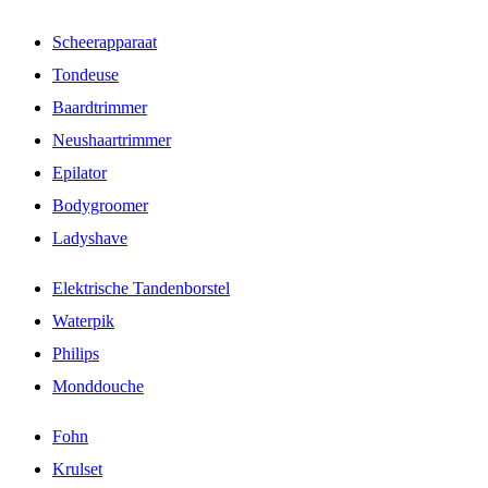
Scheerapparaat
Tondeuse
Baardtrimmer
Neushaartrimmer
Epilator
Bodygroomer
Ladyshave
Elektrische Tandenborstel
Waterpik
Philips
Monddouche
Fohn
Krulset