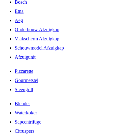
Bosch
Etna
Aeg
Onderbouw Afzuigkap
Vlakscherm Afzuigkap
Schouwmodel Afzuigkap
Afzuigunit
Pizzarette
Gourmetstel
Steengrill
Blender
Waterkoker
Sapcentrifuge
Citruspers