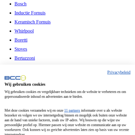
Bosch
Inductie Fornuis
Keramisch Fornuis
Whirlpool
Boretti
Stoves
Bertazzoni
Belling
Privacybeleid
Fitelli
Wij gebruiken cookies
Airfryer
Wij gebruiken cookies en vergelijkbare technieken om de website te verbeteren en om
gepersonaliseerde inhoud en advertenties aan te bieden.
Frituurpan
Contactgrill
Met deze cookies verzamelen wij en onze
11 partners
informatie over u als website
bezoeker en volgen we uw internetgedrag binnen en mogelijk ook buiten onze website
Broodbakmachine
aan de hand van unieke factoren, zoals uw IP-adres. Wij bouwen op die wijze uw
persoonlijke profiel op. Hiermee passen wij onze website en communicatie aan op uw
Broodrooster
voorkeuren. Ook kunnen wij zo gerichte advertenties laten zien op basis van uw recente
internetgedrag.