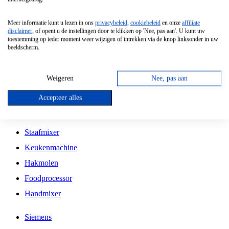
Grillplaat
Meer informatie kunt u lezen in ons
privacybeleid
,
cookiebeleid
en onze
affiliate
Vrijstaande Magnetron
disclaimer
, of opent u de instellingen door te klikken op 'Nee, pas aan'. U kunt uw
toestemming op ieder moment weer wijzigen of intrekken via de knop linksonder in uw
Vrijstaande Kookplaat
beeldscherm.
Inbouw Inductie Kookplaat
Inbouw Gaskookplaat
Weigeren
Nee, pas aan
Inbouw Keramische Kookplaat
Accepteer alles
Kookplaat Accessoires
Staafmixer
Keukenmachine
Hakmolen
Foodprocessor
Handmixer
Siemens