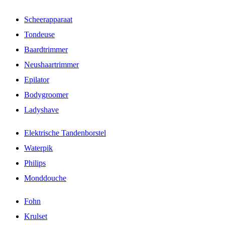
Scheerapparaat
Tondeuse
Baardtrimmer
Neushaartrimmer
Epilator
Bodygroomer
Ladyshave
Elektrische Tandenborstel
Waterpik
Philips
Monddouche
Fohn
Krulset