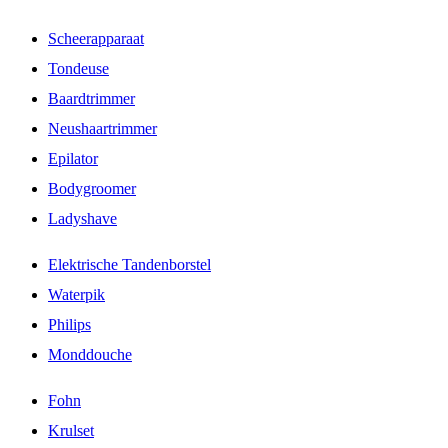
Scheerapparaat
Tondeuse
Baardtrimmer
Neushaartrimmer
Epilator
Bodygroomer
Ladyshave
Elektrische Tandenborstel
Waterpik
Philips
Monddouche
Fohn
Krulset