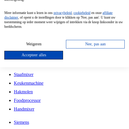
Grillplaat
Meer informatie kunt u lezen in ons
privacybeleid
,
cookiebeleid
en onze
affiliate
Vrijstaande Magnetron
disclaimer
, of opent u de instellingen door te klikken op 'Nee, pas aan'. U kunt uw
toestemming op ieder moment weer wijzigen of intrekken via de knop linksonder in uw
Vrijstaande Kookplaat
beeldscherm.
Inbouw Inductie Kookplaat
Inbouw Gaskookplaat
Weigeren
Nee, pas aan
Inbouw Keramische Kookplaat
Accepteer alles
Kookplaat Accessoires
Staafmixer
Keukenmachine
Hakmolen
Foodprocessor
Handmixer
Siemens