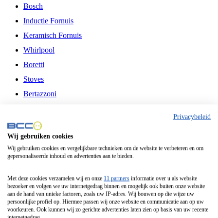
Bosch
Inductie Fornuis
Keramisch Fornuis
Whirlpool
Boretti
Stoves
Bertazzoni
Belling
Privacybeleid
Fitelli
Wij gebruiken cookies
Airfryer
Wij gebruiken cookies en vergelijkbare technieken om de website te verbeteren en om
gepersonaliseerde inhoud en advertenties aan te bieden.
Frituurpan
Contactgrill
Met deze cookies verzamelen wij en onze
11 partners
informatie over u als website
bezoeker en volgen we uw internetgedrag binnen en mogelijk ook buiten onze website
Broodbakmachine
aan de hand van unieke factoren, zoals uw IP-adres. Wij bouwen op die wijze uw
persoonlijke profiel op. Hiermee passen wij onze website en communicatie aan op uw
Broodrooster
voorkeuren. Ook kunnen wij zo gerichte advertenties laten zien op basis van uw recente
internetgedrag.