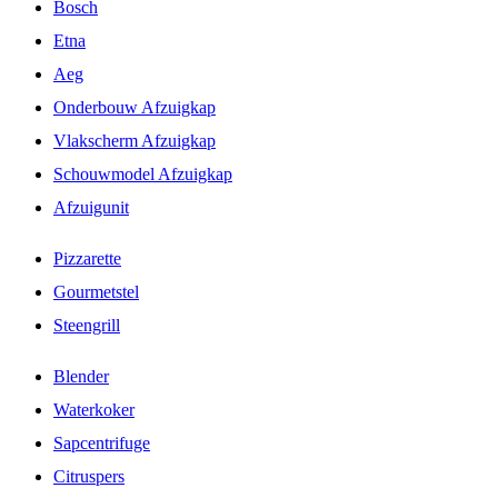
Bosch
Etna
Aeg
Onderbouw Afzuigkap
Vlakscherm Afzuigkap
Schouwmodel Afzuigkap
Afzuigunit
Pizzarette
Gourmetstel
Steengrill
Blender
Waterkoker
Sapcentrifuge
Citruspers