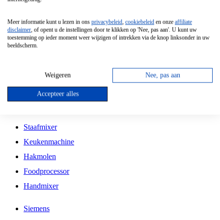
Grillplaat
Meer informatie kunt u lezen in ons
privacybeleid
,
cookiebeleid
en onze
affiliate
Vrijstaande Magnetron
disclaimer
, of opent u de instellingen door te klikken op 'Nee, pas aan'. U kunt uw
toestemming op ieder moment weer wijzigen of intrekken via de knop linksonder in uw
Vrijstaande Kookplaat
beeldscherm.
Inbouw Inductie Kookplaat
Inbouw Gaskookplaat
Weigeren
Nee, pas aan
Inbouw Keramische Kookplaat
Accepteer alles
Kookplaat Accessoires
Staafmixer
Keukenmachine
Hakmolen
Foodprocessor
Handmixer
Siemens