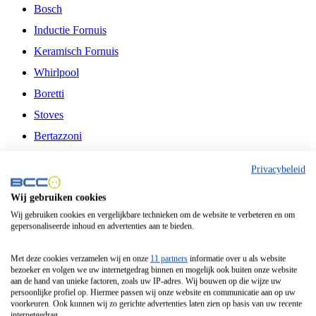
Bosch
Inductie Fornuis
Keramisch Fornuis
Whirlpool
Boretti
Stoves
Bertazzoni
Belling
Privacybeleid
Fitelli
Wij gebruiken cookies
Airfryer
Wij gebruiken cookies en vergelijkbare technieken om de website te verbeteren en om
gepersonaliseerde inhoud en advertenties aan te bieden.
Frituurpan
Contactgrill
Met deze cookies verzamelen wij en onze
11 partners
informatie over u als website
bezoeker en volgen we uw internetgedrag binnen en mogelijk ook buiten onze website
Broodbakmachine
aan de hand van unieke factoren, zoals uw IP-adres. Wij bouwen op die wijze uw
persoonlijke profiel op. Hiermee passen wij onze website en communicatie aan op uw
Broodrooster
voorkeuren. Ook kunnen wij zo gerichte advertenties laten zien op basis van uw recente
internetgedrag.