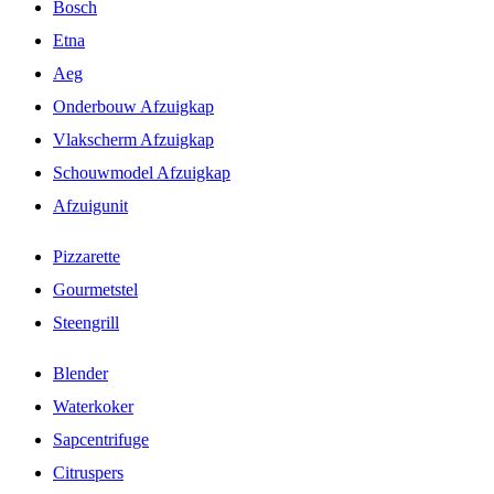
Bosch
Etna
Aeg
Onderbouw Afzuigkap
Vlakscherm Afzuigkap
Schouwmodel Afzuigkap
Afzuigunit
Pizzarette
Gourmetstel
Steengrill
Blender
Waterkoker
Sapcentrifuge
Citruspers