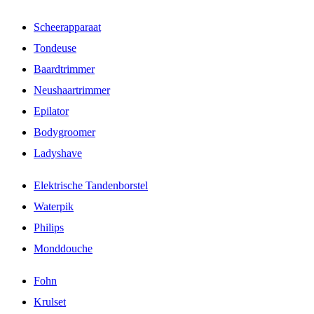
Scheerapparaat
Tondeuse
Baardtrimmer
Neushaartrimmer
Epilator
Bodygroomer
Ladyshave
Elektrische Tandenborstel
Waterpik
Philips
Monddouche
Fohn
Krulset