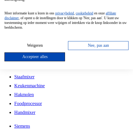
Grillplaat
Meer informatie kunt u lezen in ons
privacybeleid
,
cookiebeleid
en onze
affiliate
Vrijstaande Magnetron
disclaimer
, of opent u de instellingen door te klikken op 'Nee, pas aan'. U kunt uw
toestemming op ieder moment weer wijzigen of intrekken via de knop linksonder in uw
Vrijstaande Kookplaat
beeldscherm.
Inbouw Inductie Kookplaat
Inbouw Gaskookplaat
Weigeren
Nee, pas aan
Inbouw Keramische Kookplaat
Accepteer alles
Kookplaat Accessoires
Staafmixer
Keukenmachine
Hakmolen
Foodprocessor
Handmixer
Siemens