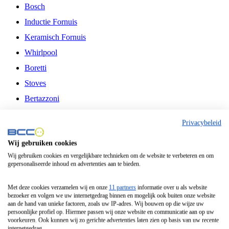
Bosch
Inductie Fornuis
Keramisch Fornuis
Whirlpool
Boretti
Stoves
Bertazzoni
Belling
Privacybeleid
Fitelli
Wij gebruiken cookies
Airfryer
Wij gebruiken cookies en vergelijkbare technieken om de website te verbeteren en om
gepersonaliseerde inhoud en advertenties aan te bieden.
Frituurpan
Contactgrill
Met deze cookies verzamelen wij en onze
11 partners
informatie over u als website
bezoeker en volgen we uw internetgedrag binnen en mogelijk ook buiten onze website
Broodbakmachine
aan de hand van unieke factoren, zoals uw IP-adres. Wij bouwen op die wijze uw
persoonlijke profiel op. Hiermee passen wij onze website en communicatie aan op uw
Broodrooster
voorkeuren. Ook kunnen wij zo gerichte advertenties laten zien op basis van uw recente
internetgedrag.