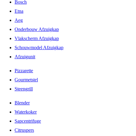
Bosch
Etna
Aeg
Onderbouw Afzuigkap
Vlakscherm Afzuigkap
Schouwmodel Afzuigkap
Afzuigunit
Pizzarette
Gourmetstel
Steengrill
Blender
Waterkoker
Sapcentrifuge
Citruspers