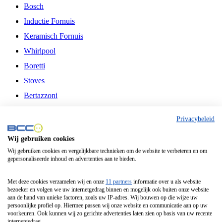
Bosch
Inductie Fornuis
Keramisch Fornuis
Whirlpool
Boretti
Stoves
Bertazzoni
Belling
Privacybeleid
Fitelli
Wij gebruiken cookies
Airfryer
Wij gebruiken cookies en vergelijkbare technieken om de website te verbeteren en om
gepersonaliseerde inhoud en advertenties aan te bieden.
Frituurpan
Contactgrill
Met deze cookies verzamelen wij en onze
11 partners
informatie over u als website
bezoeker en volgen we uw internetgedrag binnen en mogelijk ook buiten onze website
Broodbakmachine
aan de hand van unieke factoren, zoals uw IP-adres. Wij bouwen op die wijze uw
persoonlijke profiel op. Hiermee passen wij onze website en communicatie aan op uw
Broodrooster
voorkeuren. Ook kunnen wij zo gerichte advertenties laten zien op basis van uw recente
internetgedrag.