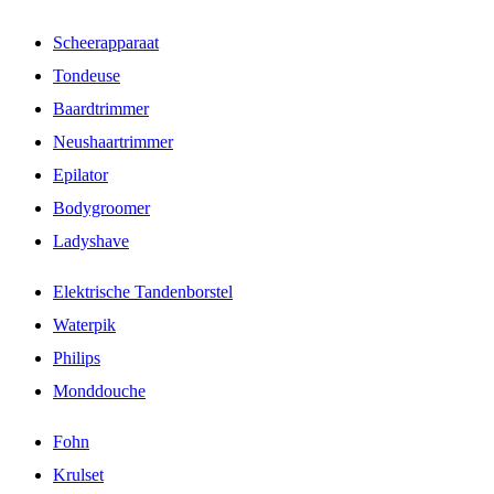
Scheerapparaat
Tondeuse
Baardtrimmer
Neushaartrimmer
Epilator
Bodygroomer
Ladyshave
Elektrische Tandenborstel
Waterpik
Philips
Monddouche
Fohn
Krulset