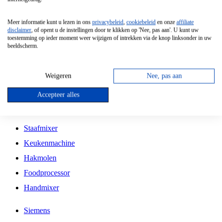
Grillplaat
Meer informatie kunt u lezen in ons
privacybeleid
,
cookiebeleid
en onze
affiliate
Vrijstaande Magnetron
disclaimer
, of opent u de instellingen door te klikken op 'Nee, pas aan'. U kunt uw
toestemming op ieder moment weer wijzigen of intrekken via de knop linksonder in uw
Vrijstaande Kookplaat
beeldscherm.
Inbouw Inductie Kookplaat
Inbouw Gaskookplaat
Weigeren
Nee, pas aan
Inbouw Keramische Kookplaat
Accepteer alles
Kookplaat Accessoires
Staafmixer
Keukenmachine
Hakmolen
Foodprocessor
Handmixer
Siemens