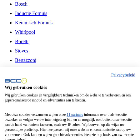
Bosch
Inductie Fornuis
Keramisch Fornuis
Whirlpool
Boretti
Stoves
Bertazzoni
Belling
Privacybeleid
Fitelli
Wij gebruiken cookies
Airfryer
Wij gebruiken cookies en vergelijkbare technieken om de website te verbeteren en om
gepersonaliseerde inhoud en advertenties aan te bieden.
Frituurpan
Contactgrill
Met deze cookies verzamelen wij en onze
11 partners
informatie over u als website
bezoeker en volgen we uw internetgedrag binnen en mogelijk ook buiten onze website
Broodbakmachine
aan de hand van unieke factoren, zoals uw IP-adres. Wij bouwen op die wijze uw
persoonlijke profiel op. Hiermee passen wij onze website en communicatie aan op uw
Broodrooster
voorkeuren. Ook kunnen wij zo gerichte advertenties laten zien op basis van uw recente
internetgedrag.