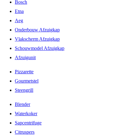
Bosch
Etna
Aeg
Onderbouw Afzuigkap
Vlakscherm Afzuigkap
Schouwmodel Afzuigkap
Afzuigunit
Pizzarette
Gourmetstel
Steengrill
Blender
Waterkoker
Sapcentrifuge
Citruspers