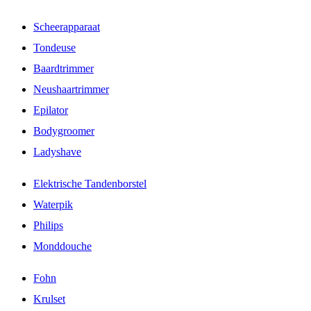
Scheerapparaat
Tondeuse
Baardtrimmer
Neushaartrimmer
Epilator
Bodygroomer
Ladyshave
Elektrische Tandenborstel
Waterpik
Philips
Monddouche
Fohn
Krulset