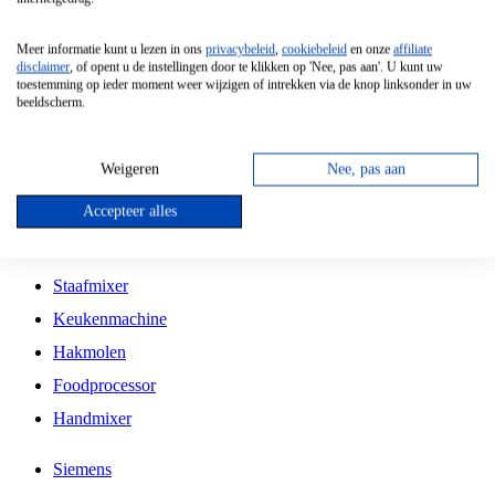
Grillplaat
Meer informatie kunt u lezen in ons
privacybeleid
,
cookiebeleid
en onze
affiliate
Vrijstaande Magnetron
disclaimer
, of opent u de instellingen door te klikken op 'Nee, pas aan'. U kunt uw
toestemming op ieder moment weer wijzigen of intrekken via de knop linksonder in uw
Vrijstaande Kookplaat
beeldscherm.
Inbouw Inductie Kookplaat
Inbouw Gaskookplaat
Weigeren
Nee, pas aan
Inbouw Keramische Kookplaat
Accepteer alles
Kookplaat Accessoires
Staafmixer
Keukenmachine
Hakmolen
Foodprocessor
Handmixer
Siemens