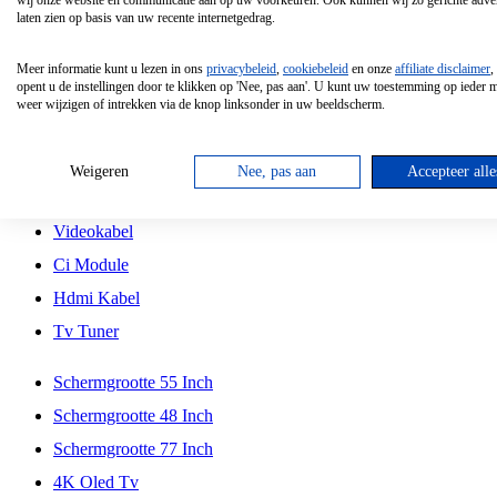
wij onze website en communicatie aan op uw voorkeuren. Ook kunnen wij zo gerichte adver
Tcl
laten zien op basis van uw recente internetgedrag.
Schermgrootte 70 Inch
Meer informatie kunt u lezen in ons
privacybeleid
,
cookiebeleid
en onze
affiliate disclaimer
,
Hd Led Tv
opent u de instellingen door te klikken op 'Nee, pas aan'. U kunt uw toestemming op ieder
weer wijzigen of intrekken via de knop linksonder in uw beeldscherm.
Tv Beugel
Antennekabel
Weigeren
Nee, pas aan
Accepteer alle
Universele Afstandsbediening
Videokabel
Ci Module
Hdmi Kabel
Tv Tuner
Schermgrootte 55 Inch
Schermgrootte 48 Inch
Schermgrootte 77 Inch
4K Oled Tv