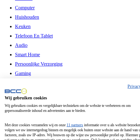
Computer
Huishouden
Keuken
Telefoon En Tablet
Audio
Smart Home
Persoonlijke Verzorging
Gaming
Vrije Tijd
Privac
Philips
Wij gebruiken cookies
Wij gebruiken cookies en vergelijkbare technieken om de website te verbeteren en om
Schermgrootte 24 Inch
gepersonaliseerde inhoud en advertenties aan te bieden.
Schermgrootte 75 Inch
Schermgrootte 85 Inch
Met deze cookies verzamelen wij en onze
11 partners
informatie over u als website bezoeke
volgen we uw internetgedrag binnen en mogelijk ook buiten onze website aan de hand van 
Schermgrootte 98 Inch
factoren, zoals uw IP-adres. Wij bouwen op die wijze uw persoonlijke profiel op. Hiermee 