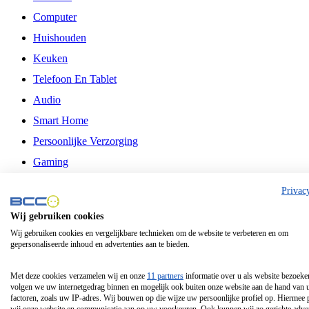
Computer
Huishouden
Keuken
Telefoon En Tablet
Audio
Smart Home
Persoonlijke Verzorging
Gaming
Vrije Tijd
Privac
Philips
Wij gebruiken cookies
Wij gebruiken cookies en vergelijkbare technieken om de website te verbeteren en om
Schermgrootte 24 Inch
gepersonaliseerde inhoud en advertenties aan te bieden.
Schermgrootte 75 Inch
Schermgrootte 85 Inch
Met deze cookies verzamelen wij en onze
11 partners
informatie over u als website bezoeke
volgen we uw internetgedrag binnen en mogelijk ook buiten onze website aan de hand van 
Schermgrootte 98 Inch
factoren, zoals uw IP-adres. Wij bouwen op die wijze uw persoonlijke profiel op. Hiermee 