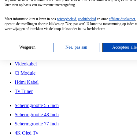
wij onze website en communicatie aan op uw voorkeuren. Ook kunnen wij zo gerichte adver
Tcl
laten zien op basis van uw recente internetgedrag.
Schermgrootte 70 Inch
Meer informatie kunt u lezen in ons
privacybeleid
,
cookiebeleid
en onze
affiliate disclaimer
,
Hd Led Tv
opent u de instellingen door te klikken op 'Nee, pas aan'. U kunt uw toestemming op ieder
weer wijzigen of intrekken via de knop linksonder in uw beeldscherm.
Tv Beugel
Antennekabel
Weigeren
Nee, pas aan
Accepteer alle
Universele Afstandsbediening
Videokabel
Ci Module
Hdmi Kabel
Tv Tuner
Schermgrootte 55 Inch
Schermgrootte 48 Inch
Schermgrootte 77 Inch
4K Oled Tv