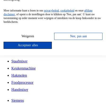
Grillplaat
Meer informatie kunt u lezen in ons
privacybeleid
,
cookiebeleid
en onze
affiliate
Vrijstaande Magnetron
disclaimer
, of opent u de instellingen door te klikken op 'Nee, pas aan'. U kunt uw
toestemming op ieder moment weer wijzigen of intrekken via de knop linksonder in uw
Vrijstaande Kookplaat
beeldscherm.
Inbouw Inductie Kookplaat
Inbouw Gaskookplaat
Weigeren
Nee, pas aan
Inbouw Keramische Kookplaat
Accepteer alles
Kookplaat Accessoires
Staafmixer
Keukenmachine
Hakmolen
Foodprocessor
Handmixer
Siemens