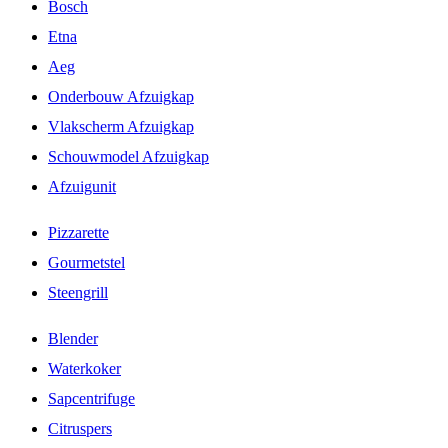
Bosch
Etna
Aeg
Onderbouw Afzuigkap
Vlakscherm Afzuigkap
Schouwmodel Afzuigkap
Afzuigunit
Pizzarette
Gourmetstel
Steengrill
Blender
Waterkoker
Sapcentrifuge
Citruspers