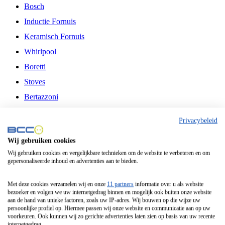
Bosch
Inductie Fornuis
Keramisch Fornuis
Whirlpool
Boretti
Stoves
Bertazzoni
Belling
Privacybeleid
Fitelli
Wij gebruiken cookies
Airfryer
Wij gebruiken cookies en vergelijkbare technieken om de website te verbeteren en om
gepersonaliseerde inhoud en advertenties aan te bieden.
Frituurpan
Contactgrill
Met deze cookies verzamelen wij en onze
11 partners
informatie over u als website
bezoeker en volgen we uw internetgedrag binnen en mogelijk ook buiten onze website
Broodbakmachine
aan de hand van unieke factoren, zoals uw IP-adres. Wij bouwen op die wijze uw
persoonlijke profiel op. Hiermee passen wij onze website en communicatie aan op uw
Broodrooster
voorkeuren. Ook kunnen wij zo gerichte advertenties laten zien op basis van uw recente
internetgedrag.