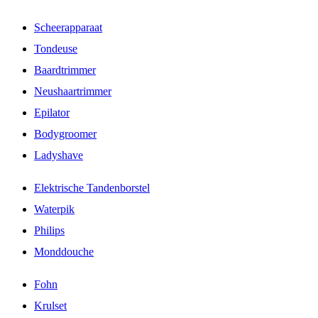
Scheerapparaat
Tondeuse
Baardtrimmer
Neushaartrimmer
Epilator
Bodygroomer
Ladyshave
Elektrische Tandenborstel
Waterpik
Philips
Monddouche
Fohn
Krulset