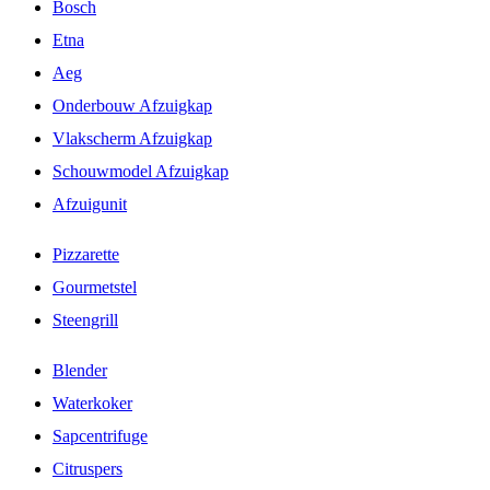
Bosch
Etna
Aeg
Onderbouw Afzuigkap
Vlakscherm Afzuigkap
Schouwmodel Afzuigkap
Afzuigunit
Pizzarette
Gourmetstel
Steengrill
Blender
Waterkoker
Sapcentrifuge
Citruspers