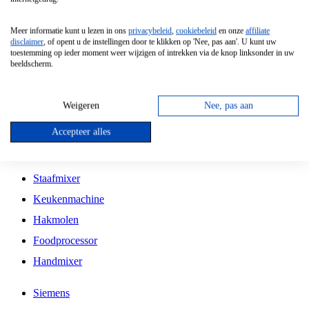
Grillplaat
Meer informatie kunt u lezen in ons
privacybeleid
,
cookiebeleid
en onze
affiliate
Vrijstaande Magnetron
disclaimer
, of opent u de instellingen door te klikken op 'Nee, pas aan'. U kunt uw
toestemming op ieder moment weer wijzigen of intrekken via de knop linksonder in uw
Vrijstaande Kookplaat
beeldscherm.
Inbouw Inductie Kookplaat
Inbouw Gaskookplaat
Weigeren
Nee, pas aan
Inbouw Keramische Kookplaat
Accepteer alles
Kookplaat Accessoires
Staafmixer
Keukenmachine
Hakmolen
Foodprocessor
Handmixer
Siemens