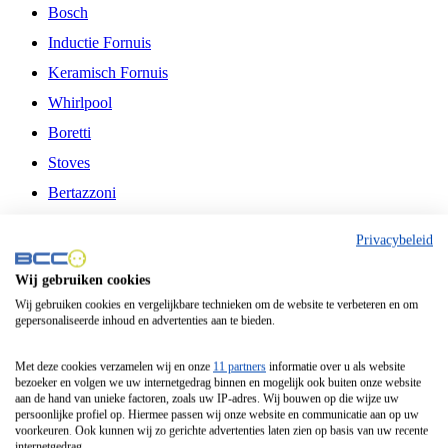
Bosch
Inductie Fornuis
Keramisch Fornuis
Whirlpool
Boretti
Stoves
Bertazzoni
Belling
Privacybeleid
Fitelli
Wij gebruiken cookies
Airfryer
Wij gebruiken cookies en vergelijkbare technieken om de website te verbeteren en om
gepersonaliseerde inhoud en advertenties aan te bieden.
Frituurpan
Contactgrill
Met deze cookies verzamelen wij en onze
11 partners
informatie over u als website
bezoeker en volgen we uw internetgedrag binnen en mogelijk ook buiten onze website
Broodbakmachine
aan de hand van unieke factoren, zoals uw IP-adres. Wij bouwen op die wijze uw
persoonlijke profiel op. Hiermee passen wij onze website en communicatie aan op uw
Broodrooster
voorkeuren. Ook kunnen wij zo gerichte advertenties laten zien op basis van uw recente
internetgedrag.