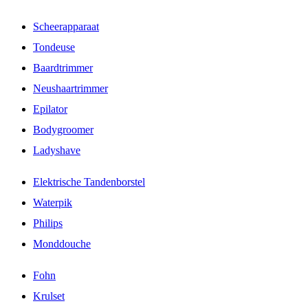
Scheerapparaat
Tondeuse
Baardtrimmer
Neushaartrimmer
Epilator
Bodygroomer
Ladyshave
Elektrische Tandenborstel
Waterpik
Philips
Monddouche
Fohn
Krulset