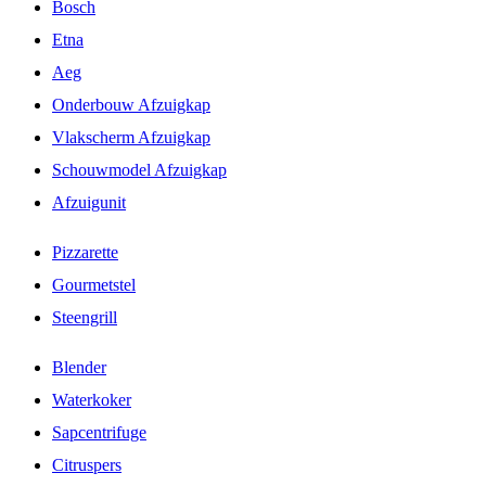
Bosch
Etna
Aeg
Onderbouw Afzuigkap
Vlakscherm Afzuigkap
Schouwmodel Afzuigkap
Afzuigunit
Pizzarette
Gourmetstel
Steengrill
Blender
Waterkoker
Sapcentrifuge
Citruspers