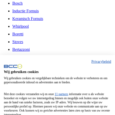
Bosch
Inductie Fornuis
Keramisch Fornuis
Whirlpool
Boretti
Stoves
Bertazzoni
Belling
Privacybeleid
Fitelli
Wij gebruiken cookies
Airfryer
Wij gebruiken cookies en vergelijkbare technieken om de website te verbeteren en om
gepersonaliseerde inhoud en advertenties aan te bieden.
Frituurpan
Contactgrill
Met deze cookies verzamelen wij en onze
11 partners
informatie over u als website
bezoeker en volgen we uw internetgedrag binnen en mogelijk ook buiten onze website
Broodbakmachine
aan de hand van unieke factoren, zoals uw IP-adres. Wij bouwen op die wijze uw
persoonlijke profiel op. Hiermee passen wij onze website en communicatie aan op uw
Broodrooster
voorkeuren. Ook kunnen wij zo gerichte advertenties laten zien op basis van uw recente
internetgedrag.