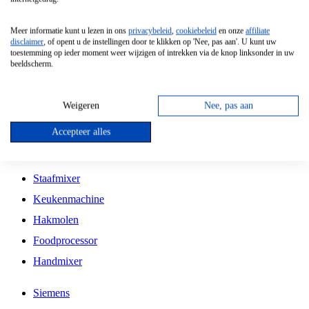
Grillplaat
Meer informatie kunt u lezen in ons
privacybeleid
,
cookiebeleid
en onze
affiliate
Vrijstaande Magnetron
disclaimer
, of opent u de instellingen door te klikken op 'Nee, pas aan'. U kunt uw
toestemming op ieder moment weer wijzigen of intrekken via de knop linksonder in uw
Vrijstaande Kookplaat
beeldscherm.
Inbouw Inductie Kookplaat
Inbouw Gaskookplaat
Weigeren
Nee, pas aan
Inbouw Keramische Kookplaat
Accepteer alles
Kookplaat Accessoires
Staafmixer
Keukenmachine
Hakmolen
Foodprocessor
Handmixer
Siemens