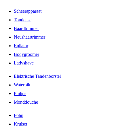
Scheerapparaat
Tondeuse
Baardtrimmer
Neushaartrimmer
Epilator
Bodygroomer
Ladyshave
Elektrische Tandenborstel
Waterpik
Philips
Monddouche
Fohn
Krulset