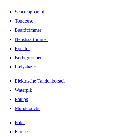
Scheerapparaat
Tondeuse
Baardtrimmer
Neushaartrimmer
Epilator
Bodygroomer
Ladyshave
Elektrische Tandenborstel
Waterpik
Philips
Monddouche
Fohn
Krulset