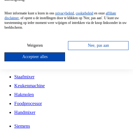
Grillplaat
Meer informatie kunt u lezen in ons
privacybeleid
,
cookiebeleid
en onze
affiliate
Vrijstaande Magnetron
disclaimer
, of opent u de instellingen door te klikken op 'Nee, pas aan'. U kunt uw
toestemming op ieder moment weer wijzigen of intrekken via de knop linksonder in uw
Vrijstaande Kookplaat
beeldscherm.
Inbouw Inductie Kookplaat
Inbouw Gaskookplaat
Weigeren
Nee, pas aan
Inbouw Keramische Kookplaat
Accepteer alles
Kookplaat Accessoires
Staafmixer
Keukenmachine
Hakmolen
Foodprocessor
Handmixer
Siemens