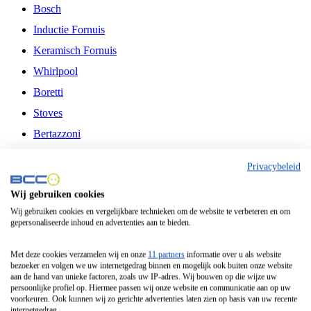
Bosch
Inductie Fornuis
Keramisch Fornuis
Whirlpool
Boretti
Stoves
Bertazzoni
Belling
Privacybeleid
Fitelli
Wij gebruiken cookies
Airfryer
Wij gebruiken cookies en vergelijkbare technieken om de website te verbeteren en om
gepersonaliseerde inhoud en advertenties aan te bieden.
Frituurpan
Contactgrill
Met deze cookies verzamelen wij en onze
11 partners
informatie over u als website
bezoeker en volgen we uw internetgedrag binnen en mogelijk ook buiten onze website
Broodbakmachine
aan de hand van unieke factoren, zoals uw IP-adres. Wij bouwen op die wijze uw
persoonlijke profiel op. Hiermee passen wij onze website en communicatie aan op uw
Broodrooster
voorkeuren. Ook kunnen wij zo gerichte advertenties laten zien op basis van uw recente
internetgedrag.