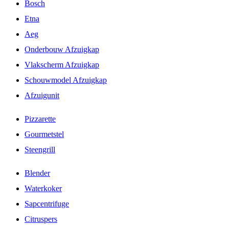
Bosch
Etna
Aeg
Onderbouw Afzuigkap
Vlakscherm Afzuigkap
Schouwmodel Afzuigkap
Afzuigunit
Pizzarette
Gourmetstel
Steengrill
Blender
Waterkoker
Sapcentrifuge
Citruspers