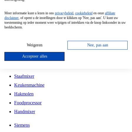
Grillplaat
Meer informatie kunt u lezen in ons
privacybeleid
,
cookiebeleid
en onze
affiliate
Vrijstaande Magnetron
disclaimer
, of opent u de instellingen door te klikken op 'Nee, pas aan'. U kunt uw
toestemming op ieder moment weer wijzigen of intrekken via de knop linksonder in uw
Vrijstaande Kookplaat
beeldscherm.
Inbouw Inductie Kookplaat
Inbouw Gaskookplaat
Weigeren
Nee, pas aan
Inbouw Keramische Kookplaat
Accepteer alles
Kookplaat Accessoires
Staafmixer
Keukenmachine
Hakmolen
Foodprocessor
Handmixer
Siemens