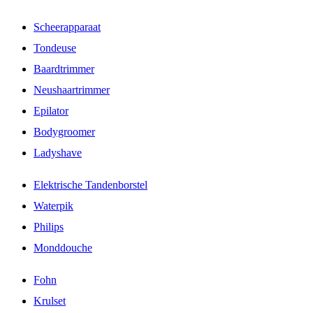
Scheerapparaat
Tondeuse
Baardtrimmer
Neushaartrimmer
Epilator
Bodygroomer
Ladyshave
Elektrische Tandenborstel
Waterpik
Philips
Monddouche
Fohn
Krulset