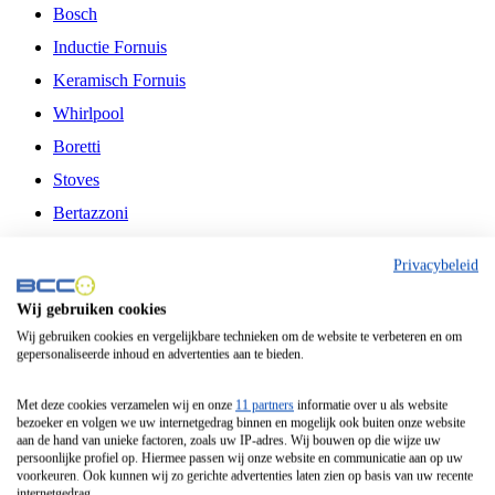
Bosch
Inductie Fornuis
Keramisch Fornuis
Whirlpool
Boretti
Stoves
Bertazzoni
Belling
Privacybeleid
Fitelli
Wij gebruiken cookies
Airfryer
Wij gebruiken cookies en vergelijkbare technieken om de website te verbeteren en om
gepersonaliseerde inhoud en advertenties aan te bieden.
Frituurpan
Contactgrill
Met deze cookies verzamelen wij en onze
11 partners
informatie over u als website
bezoeker en volgen we uw internetgedrag binnen en mogelijk ook buiten onze website
Broodbakmachine
aan de hand van unieke factoren, zoals uw IP-adres. Wij bouwen op die wijze uw
persoonlijke profiel op. Hiermee passen wij onze website en communicatie aan op uw
Broodrooster
voorkeuren. Ook kunnen wij zo gerichte advertenties laten zien op basis van uw recente
internetgedrag.