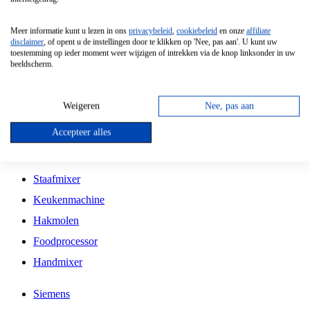
Grillplaat
Meer informatie kunt u lezen in ons
privacybeleid
,
cookiebeleid
en onze
affiliate
Vrijstaande Magnetron
disclaimer
, of opent u de instellingen door te klikken op 'Nee, pas aan'. U kunt uw
toestemming op ieder moment weer wijzigen of intrekken via de knop linksonder in uw
Vrijstaande Kookplaat
beeldscherm.
Inbouw Inductie Kookplaat
Inbouw Gaskookplaat
Weigeren
Nee, pas aan
Inbouw Keramische Kookplaat
Accepteer alles
Kookplaat Accessoires
Staafmixer
Keukenmachine
Hakmolen
Foodprocessor
Handmixer
Siemens