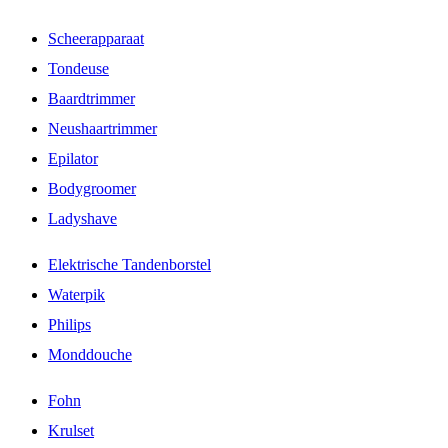
Scheerapparaat
Tondeuse
Baardtrimmer
Neushaartrimmer
Epilator
Bodygroomer
Ladyshave
Elektrische Tandenborstel
Waterpik
Philips
Monddouche
Fohn
Krulset