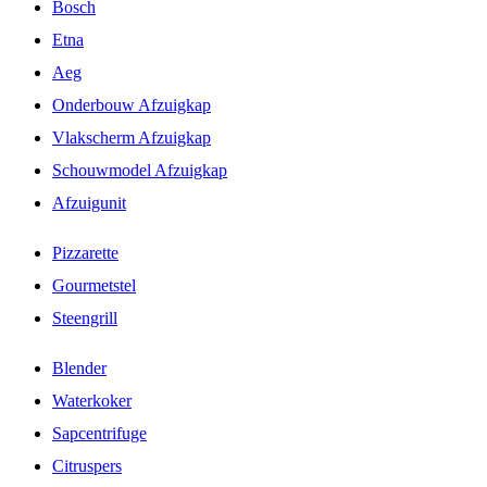
Bosch
Etna
Aeg
Onderbouw Afzuigkap
Vlakscherm Afzuigkap
Schouwmodel Afzuigkap
Afzuigunit
Pizzarette
Gourmetstel
Steengrill
Blender
Waterkoker
Sapcentrifuge
Citruspers