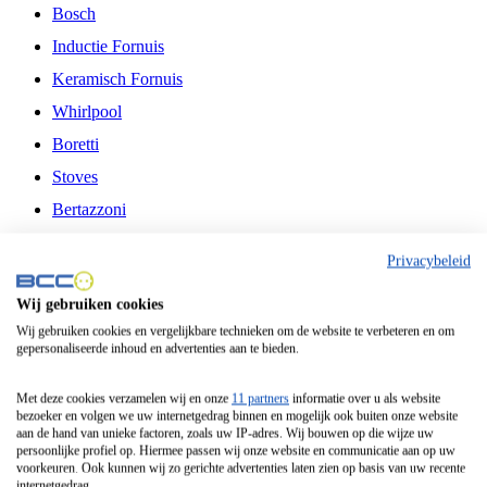
Bosch
Inductie Fornuis
Keramisch Fornuis
Whirlpool
Boretti
Stoves
Bertazzoni
Belling
Privacybeleid
Fitelli
Wij gebruiken cookies
Airfryer
Wij gebruiken cookies en vergelijkbare technieken om de website te verbeteren en om
gepersonaliseerde inhoud en advertenties aan te bieden.
Frituurpan
Contactgrill
Met deze cookies verzamelen wij en onze
11 partners
informatie over u als website
bezoeker en volgen we uw internetgedrag binnen en mogelijk ook buiten onze website
Broodbakmachine
aan de hand van unieke factoren, zoals uw IP-adres. Wij bouwen op die wijze uw
persoonlijke profiel op. Hiermee passen wij onze website en communicatie aan op uw
Broodrooster
voorkeuren. Ook kunnen wij zo gerichte advertenties laten zien op basis van uw recente
internetgedrag.