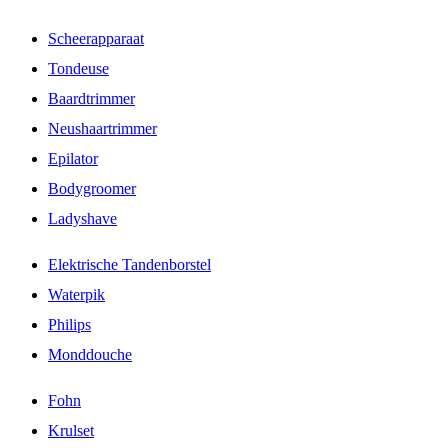
Scheerapparaat
Tondeuse
Baardtrimmer
Neushaartrimmer
Epilator
Bodygroomer
Ladyshave
Elektrische Tandenborstel
Waterpik
Philips
Monddouche
Fohn
Krulset