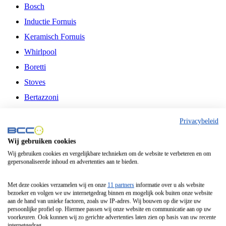
Bosch
Inductie Fornuis
Keramisch Fornuis
Whirlpool
Boretti
Stoves
Bertazzoni
Belling
Privacybeleid
Fitelli
Wij gebruiken cookies
Airfryer
Wij gebruiken cookies en vergelijkbare technieken om de website te verbeteren en om
gepersonaliseerde inhoud en advertenties aan te bieden.
Frituurpan
Contactgrill
Met deze cookies verzamelen wij en onze
11 partners
informatie over u als website
bezoeker en volgen we uw internetgedrag binnen en mogelijk ook buiten onze website
Broodbakmachine
aan de hand van unieke factoren, zoals uw IP-adres. Wij bouwen op die wijze uw
persoonlijke profiel op. Hiermee passen wij onze website en communicatie aan op uw
Broodrooster
voorkeuren. Ook kunnen wij zo gerichte advertenties laten zien op basis van uw recente
internetgedrag.