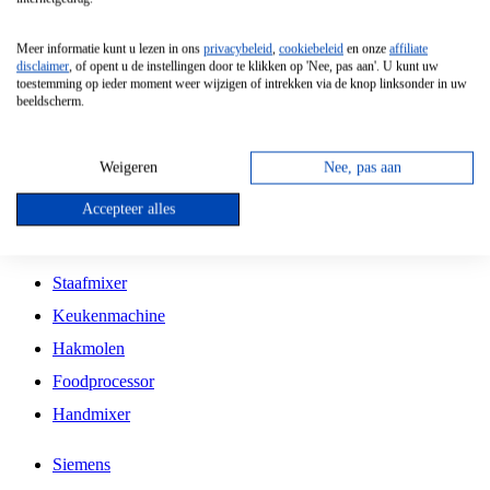
Grillplaat
Meer informatie kunt u lezen in ons
privacybeleid
,
cookiebeleid
en onze
affiliate
Vrijstaande Magnetron
disclaimer
, of opent u de instellingen door te klikken op 'Nee, pas aan'. U kunt uw
toestemming op ieder moment weer wijzigen of intrekken via de knop linksonder in uw
Vrijstaande Kookplaat
beeldscherm.
Inbouw Inductie Kookplaat
Inbouw Gaskookplaat
Weigeren
Nee, pas aan
Inbouw Keramische Kookplaat
Accepteer alles
Kookplaat Accessoires
Staafmixer
Keukenmachine
Hakmolen
Foodprocessor
Handmixer
Siemens