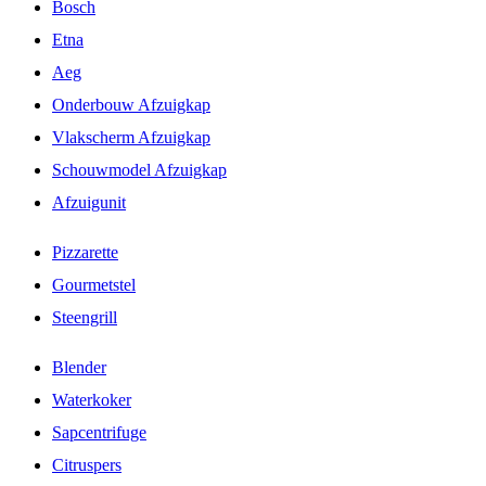
Bosch
Etna
Aeg
Onderbouw Afzuigkap
Vlakscherm Afzuigkap
Schouwmodel Afzuigkap
Afzuigunit
Pizzarette
Gourmetstel
Steengrill
Blender
Waterkoker
Sapcentrifuge
Citruspers