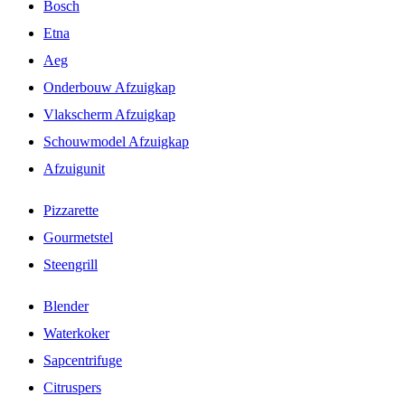
Bosch
Etna
Aeg
Onderbouw Afzuigkap
Vlakscherm Afzuigkap
Schouwmodel Afzuigkap
Afzuigunit
Pizzarette
Gourmetstel
Steengrill
Blender
Waterkoker
Sapcentrifuge
Citruspers