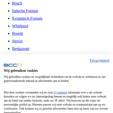
Bosch
Inductie Fornuis
Keramisch Fornuis
Whirlpool
Boretti
Stoves
Bertazzoni
Belling
Privacybeleid
Fitelli
Wij gebruiken cookies
Airfryer
Wij gebruiken cookies en vergelijkbare technieken om de website te verbeteren en om
gepersonaliseerde inhoud en advertenties aan te bieden.
Frituurpan
Contactgrill
Met deze cookies verzamelen wij en onze
11 partners
informatie over u als website
bezoeker en volgen we uw internetgedrag binnen en mogelijk ook buiten onze website
Broodbakmachine
aan de hand van unieke factoren, zoals uw IP-adres. Wij bouwen op die wijze uw
persoonlijke profiel op. Hiermee passen wij onze website en communicatie aan op uw
Broodrooster
voorkeuren. Ook kunnen wij zo gerichte advertenties laten zien op basis van uw recente
internetgedrag.