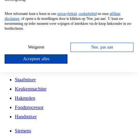
Grillplaat
Meer informatie kunt u lezen in ons
privacybeleid
,
cookiebeleid
en onze
affiliate
Vrijstaande Magnetron
disclaimer
, of opent u de instellingen door te klikken op 'Nee, pas aan'. U kunt uw
toestemming op ieder moment weer wijzigen of intrekken via de knop linksonder in uw
Vrijstaande Kookplaat
beeldscherm.
Inbouw Inductie Kookplaat
Inbouw Gaskookplaat
Weigeren
Nee, pas aan
Inbouw Keramische Kookplaat
Accepteer alles
Kookplaat Accessoires
Staafmixer
Keukenmachine
Hakmolen
Foodprocessor
Handmixer
Siemens