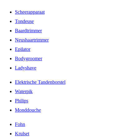
Scheerapparaat
Tondeuse
Baardtrimmer
Neushaartrimmer
Epilator
Bodygroomer
Ladyshave
Elektrische Tandenborstel
Waterpik
Philips
Monddouche
Fohn
Krulset