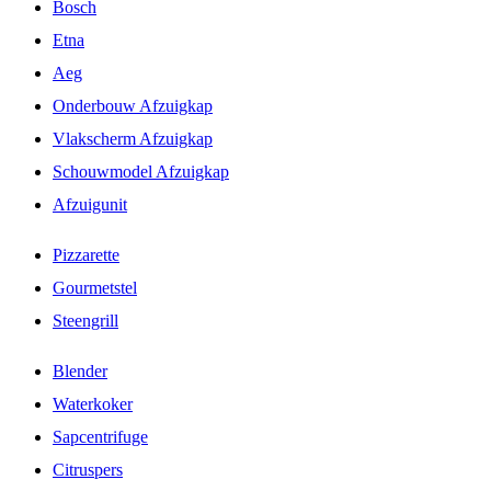
Bosch
Etna
Aeg
Onderbouw Afzuigkap
Vlakscherm Afzuigkap
Schouwmodel Afzuigkap
Afzuigunit
Pizzarette
Gourmetstel
Steengrill
Blender
Waterkoker
Sapcentrifuge
Citruspers