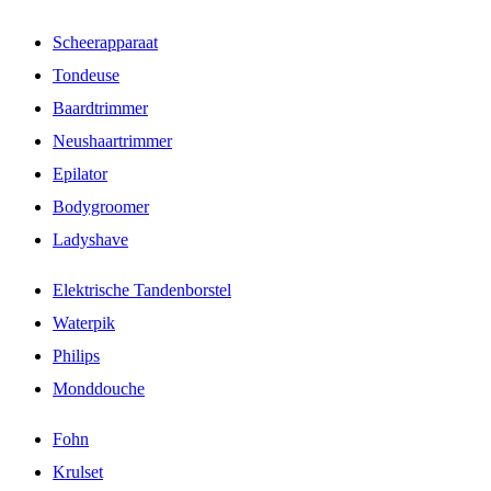
Scheerapparaat
Tondeuse
Baardtrimmer
Neushaartrimmer
Epilator
Bodygroomer
Ladyshave
Elektrische Tandenborstel
Waterpik
Philips
Monddouche
Fohn
Krulset