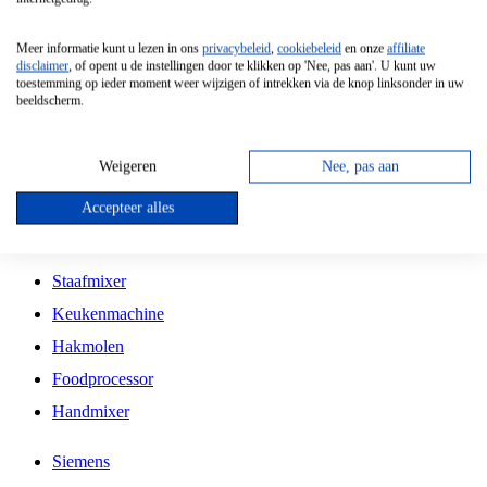
Grillplaat
Meer informatie kunt u lezen in ons
privacybeleid
,
cookiebeleid
en onze
affiliate
Vrijstaande Magnetron
disclaimer
, of opent u de instellingen door te klikken op 'Nee, pas aan'. U kunt uw
toestemming op ieder moment weer wijzigen of intrekken via de knop linksonder in uw
Vrijstaande Kookplaat
beeldscherm.
Inbouw Inductie Kookplaat
Inbouw Gaskookplaat
Weigeren
Nee, pas aan
Inbouw Keramische Kookplaat
Accepteer alles
Kookplaat Accessoires
Staafmixer
Keukenmachine
Hakmolen
Foodprocessor
Handmixer
Siemens