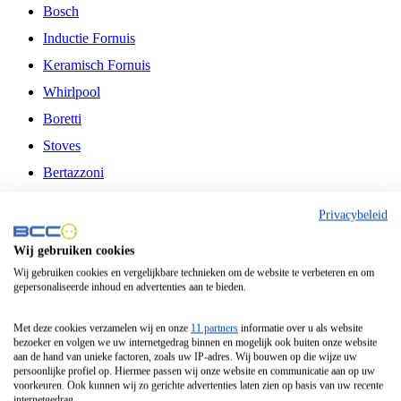
Bosch
Inductie Fornuis
Keramisch Fornuis
Whirlpool
Boretti
Stoves
Bertazzoni
Belling
Privacybeleid
Fitelli
Wij gebruiken cookies
Airfryer
Wij gebruiken cookies en vergelijkbare technieken om de website te verbeteren en om
gepersonaliseerde inhoud en advertenties aan te bieden.
Frituurpan
Contactgrill
Met deze cookies verzamelen wij en onze
11 partners
informatie over u als website
bezoeker en volgen we uw internetgedrag binnen en mogelijk ook buiten onze website
Broodbakmachine
aan de hand van unieke factoren, zoals uw IP-adres. Wij bouwen op die wijze uw
persoonlijke profiel op. Hiermee passen wij onze website en communicatie aan op uw
Broodrooster
voorkeuren. Ook kunnen wij zo gerichte advertenties laten zien op basis van uw recente
internetgedrag.