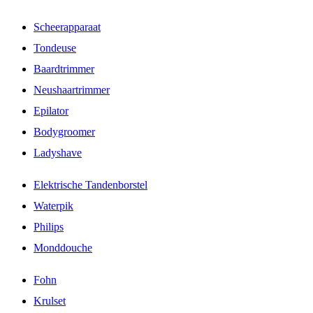
Scheerapparaat
Tondeuse
Baardtrimmer
Neushaartrimmer
Epilator
Bodygroomer
Ladyshave
Elektrische Tandenborstel
Waterpik
Philips
Monddouche
Fohn
Krulset