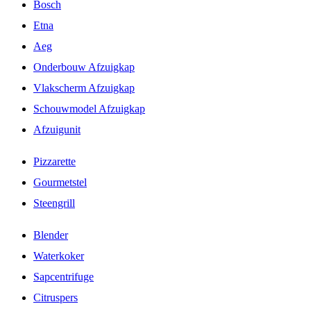
Bosch
Etna
Aeg
Onderbouw Afzuigkap
Vlakscherm Afzuigkap
Schouwmodel Afzuigkap
Afzuigunit
Pizzarette
Gourmetstel
Steengrill
Blender
Waterkoker
Sapcentrifuge
Citruspers