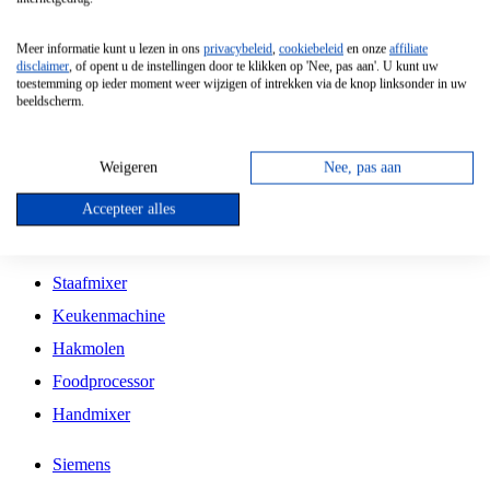
Grillplaat
Meer informatie kunt u lezen in ons
privacybeleid
,
cookiebeleid
en onze
affiliate
Vrijstaande Magnetron
disclaimer
, of opent u de instellingen door te klikken op 'Nee, pas aan'. U kunt uw
toestemming op ieder moment weer wijzigen of intrekken via de knop linksonder in uw
Vrijstaande Kookplaat
beeldscherm.
Inbouw Inductie Kookplaat
Inbouw Gaskookplaat
Weigeren
Nee, pas aan
Inbouw Keramische Kookplaat
Accepteer alles
Kookplaat Accessoires
Staafmixer
Keukenmachine
Hakmolen
Foodprocessor
Handmixer
Siemens