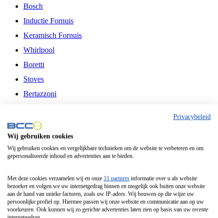
Bosch
Inductie Fornuis
Keramisch Fornuis
Whirlpool
Boretti
Stoves
Bertazzoni
Belling
Privacybeleid
Fitelli
Wij gebruiken cookies
Airfryer
Wij gebruiken cookies en vergelijkbare technieken om de website te verbeteren en om
gepersonaliseerde inhoud en advertenties aan te bieden.
Frituurpan
Contactgrill
Met deze cookies verzamelen wij en onze
11 partners
informatie over u als website
bezoeker en volgen we uw internetgedrag binnen en mogelijk ook buiten onze website
Broodbakmachine
aan de hand van unieke factoren, zoals uw IP-adres. Wij bouwen op die wijze uw
persoonlijke profiel op. Hiermee passen wij onze website en communicatie aan op uw
Broodrooster
voorkeuren. Ook kunnen wij zo gerichte advertenties laten zien op basis van uw recente
internetgedrag.