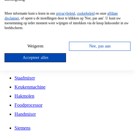
Grillplaat
Meer informatie kunt u lezen in ons
privacybeleid
,
cookiebeleid
en onze
affiliate
Vrijstaande Magnetron
disclaimer
, of opent u de instellingen door te klikken op 'Nee, pas aan'. U kunt uw
toestemming op ieder moment weer wijzigen of intrekken via de knop linksonder in uw
Vrijstaande Kookplaat
beeldscherm.
Inbouw Inductie Kookplaat
Inbouw Gaskookplaat
Weigeren
Nee, pas aan
Inbouw Keramische Kookplaat
Accepteer alles
Kookplaat Accessoires
Staafmixer
Keukenmachine
Hakmolen
Foodprocessor
Handmixer
Siemens