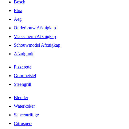
Bosch
Etna
Aeg
Onderbouw Afzuigkap
Vlakscherm Afzuigkap
Schouwmodel Afzuigkap
Afzuigunit
Pizzarette
Gourmetstel
Steengrill
Blender
Waterkoker
Sapcentrifuge
Citruspers