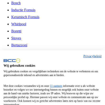
Bosch
Inductie Fornuis
Keramisch Fornuis
Whirlpool
Boretti
Stoves
Bertazzoni
Belling
Privacybeleid
Fitelli
Wij gebruiken cookies
Airfryer
Wij gebruiken cookies en vergelijkbare technieken om de website te verbeteren en om
gepersonaliseerde inhoud en advertenties aan te bieden.
Frituurpan
Contactgrill
Met deze cookies verzamelen wij en onze
11 partners
informatie over u als website
bezoeker en volgen we uw internetgedrag binnen en mogelijk ook buiten onze website
Broodbakmachine
aan de hand van unieke factoren, zoals uw IP-adres. Wij bouwen op die wijze uw
persoonlijke profiel op. Hiermee passen wij onze website en communicatie aan op uw
Broodrooster
voorkeuren. Ook kunnen wij zo gerichte advertenties laten zien op basis van uw recente
internetgedrag.