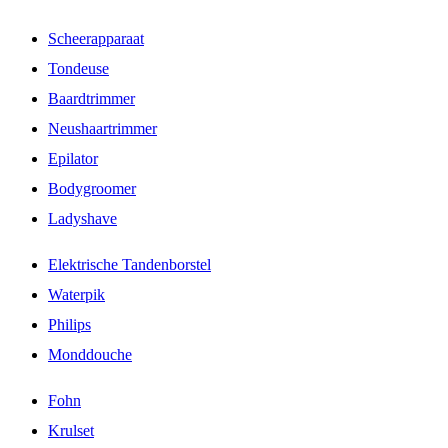
Scheerapparaat
Tondeuse
Baardtrimmer
Neushaartrimmer
Epilator
Bodygroomer
Ladyshave
Elektrische Tandenborstel
Waterpik
Philips
Monddouche
Fohn
Krulset