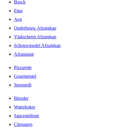
Bosch
Etna
Aeg
Onderbouw Afzuigkap
Vlakscherm Afzuigkap
Schouwmodel Afzuigkap
Afzuigunit
Pizzarette
Gourmetstel
Steengrill
Blender
Waterkoker
Sapcentrifuge
Citruspers