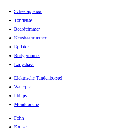
Scheerapparaat
Tondeuse
Baardtrimmer
Neushaartrimmer
Epilator
Bodygroomer
Ladyshave
Elektrische Tandenborstel
Waterpik
Philips
Monddouche
Fohn
Krulset