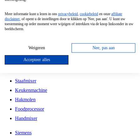
Grillplaat
Meer informatie kunt u lezen in ons
privacybeleid
,
cookiebeleid
en onze
affiliate
Vrijstaande Magnetron
disclaimer
, of opent u de instellingen door te klikken op 'Nee, pas aan'. U kunt uw
toestemming op ieder moment weer wijzigen of intrekken via de knop linksonder in uw
Vrijstaande Kookplaat
beeldscherm.
Inbouw Inductie Kookplaat
Inbouw Gaskookplaat
Weigeren
Nee, pas aan
Inbouw Keramische Kookplaat
Accepteer alles
Kookplaat Accessoires
Staafmixer
Keukenmachine
Hakmolen
Foodprocessor
Handmixer
Siemens