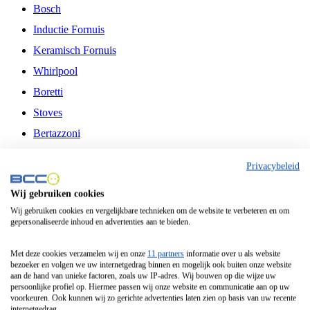
Bosch
Inductie Fornuis
Keramisch Fornuis
Whirlpool
Boretti
Stoves
Bertazzoni
Belling
Privacybeleid
Fitelli
Wij gebruiken cookies
Airfryer
Wij gebruiken cookies en vergelijkbare technieken om de website te verbeteren en om
gepersonaliseerde inhoud en advertenties aan te bieden.
Frituurpan
Contactgrill
Met deze cookies verzamelen wij en onze
11 partners
informatie over u als website
bezoeker en volgen we uw internetgedrag binnen en mogelijk ook buiten onze website
Broodbakmachine
aan de hand van unieke factoren, zoals uw IP-adres. Wij bouwen op die wijze uw
persoonlijke profiel op. Hiermee passen wij onze website en communicatie aan op uw
Broodrooster
voorkeuren. Ook kunnen wij zo gerichte advertenties laten zien op basis van uw recente
internetgedrag.