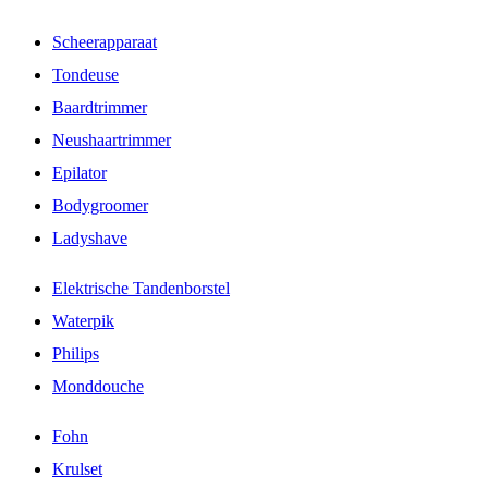
Scheerapparaat
Tondeuse
Baardtrimmer
Neushaartrimmer
Epilator
Bodygroomer
Ladyshave
Elektrische Tandenborstel
Waterpik
Philips
Monddouche
Fohn
Krulset