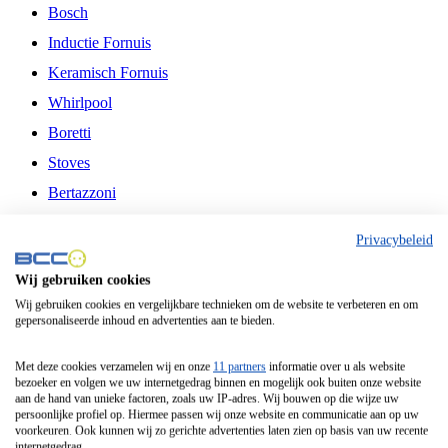
Bosch
Inductie Fornuis
Keramisch Fornuis
Whirlpool
Boretti
Stoves
Bertazzoni
Belling
Privacybeleid
Fitelli
Wij gebruiken cookies
Airfryer
Wij gebruiken cookies en vergelijkbare technieken om de website te verbeteren en om
gepersonaliseerde inhoud en advertenties aan te bieden.
Frituurpan
Contactgrill
Met deze cookies verzamelen wij en onze
11 partners
informatie over u als website
bezoeker en volgen we uw internetgedrag binnen en mogelijk ook buiten onze website
Broodbakmachine
aan de hand van unieke factoren, zoals uw IP-adres. Wij bouwen op die wijze uw
persoonlijke profiel op. Hiermee passen wij onze website en communicatie aan op uw
Broodrooster
voorkeuren. Ook kunnen wij zo gerichte advertenties laten zien op basis van uw recente
internetgedrag.