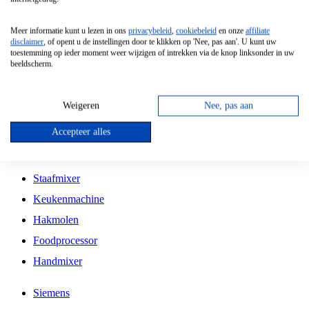
Grillplaat
Meer informatie kunt u lezen in ons
privacybeleid
,
cookiebeleid
en onze
affiliate
Vrijstaande Magnetron
disclaimer
, of opent u de instellingen door te klikken op 'Nee, pas aan'. U kunt uw
toestemming op ieder moment weer wijzigen of intrekken via de knop linksonder in uw
Vrijstaande Kookplaat
beeldscherm.
Inbouw Inductie Kookplaat
Inbouw Gaskookplaat
Weigeren
Nee, pas aan
Inbouw Keramische Kookplaat
Accepteer alles
Kookplaat Accessoires
Staafmixer
Keukenmachine
Hakmolen
Foodprocessor
Handmixer
Siemens