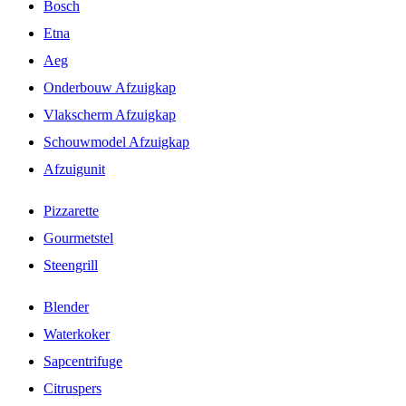
Bosch
Etna
Aeg
Onderbouw Afzuigkap
Vlakscherm Afzuigkap
Schouwmodel Afzuigkap
Afzuigunit
Pizzarette
Gourmetstel
Steengrill
Blender
Waterkoker
Sapcentrifuge
Citruspers