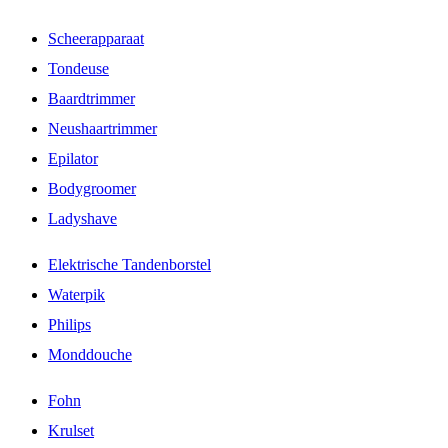
Scheerapparaat
Tondeuse
Baardtrimmer
Neushaartrimmer
Epilator
Bodygroomer
Ladyshave
Elektrische Tandenborstel
Waterpik
Philips
Monddouche
Fohn
Krulset