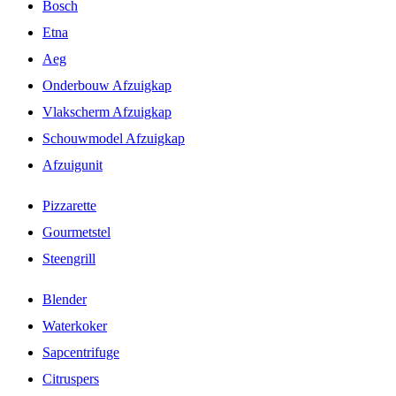
Bosch
Etna
Aeg
Onderbouw Afzuigkap
Vlakscherm Afzuigkap
Schouwmodel Afzuigkap
Afzuigunit
Pizzarette
Gourmetstel
Steengrill
Blender
Waterkoker
Sapcentrifuge
Citruspers