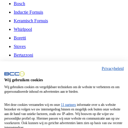
Bosch
Inductie Fornuis
Keramisch Fornuis
Whirlpool
Boretti
Stoves
Bertazzoni
Belling
Privacybeleid
Fitelli
Wij gebruiken cookies
Airfryer
Wij gebruiken cookies en vergelijkbare technieken om de website te verbeteren en om
gepersonaliseerde inhoud en advertenties aan te bieden.
Frituurpan
Contactgrill
Met deze cookies verzamelen wij en onze
11 partners
informatie over u als website
bezoeker en volgen we uw internetgedrag binnen en mogelijk ook buiten onze website
Broodbakmachine
aan de hand van unieke factoren, zoals uw IP-adres. Wij bouwen op die wijze uw
persoonlijke profiel op. Hiermee passen wij onze website en communicatie aan op uw
Broodrooster
voorkeuren. Ook kunnen wij zo gerichte advertenties laten zien op basis van uw recente
internetgedrag.