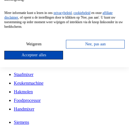
Grillplaat
Meer informatie kunt u lezen in ons
privacybeleid
,
cookiebeleid
en onze
affiliate
Vrijstaande Magnetron
disclaimer
, of opent u de instellingen door te klikken op 'Nee, pas aan'. U kunt uw
toestemming op ieder moment weer wijzigen of intrekken via de knop linksonder in uw
Vrijstaande Kookplaat
beeldscherm.
Inbouw Inductie Kookplaat
Inbouw Gaskookplaat
Weigeren
Nee, pas aan
Inbouw Keramische Kookplaat
Accepteer alles
Kookplaat Accessoires
Staafmixer
Keukenmachine
Hakmolen
Foodprocessor
Handmixer
Siemens