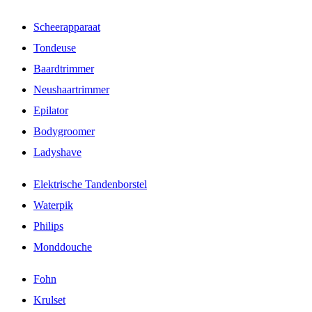
Scheerapparaat
Tondeuse
Baardtrimmer
Neushaartrimmer
Epilator
Bodygroomer
Ladyshave
Elektrische Tandenborstel
Waterpik
Philips
Monddouche
Fohn
Krulset