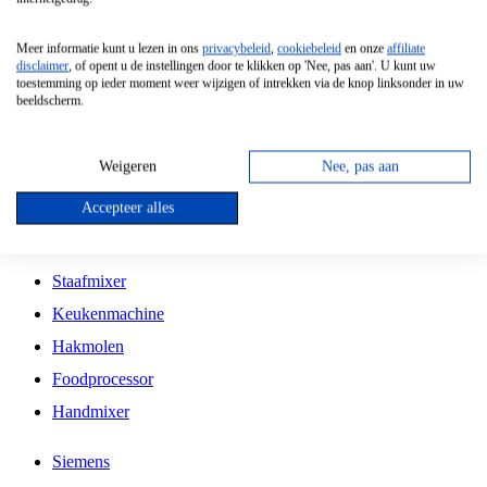
Grillplaat
Meer informatie kunt u lezen in ons
privacybeleid
,
cookiebeleid
en onze
affiliate
Vrijstaande Magnetron
disclaimer
, of opent u de instellingen door te klikken op 'Nee, pas aan'. U kunt uw
toestemming op ieder moment weer wijzigen of intrekken via de knop linksonder in uw
Vrijstaande Kookplaat
beeldscherm.
Inbouw Inductie Kookplaat
Inbouw Gaskookplaat
Weigeren
Nee, pas aan
Inbouw Keramische Kookplaat
Accepteer alles
Kookplaat Accessoires
Staafmixer
Keukenmachine
Hakmolen
Foodprocessor
Handmixer
Siemens