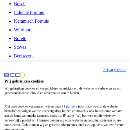
Bosch
Inductie Fornuis
Keramisch Fornuis
Whirlpool
Boretti
Stoves
Bertazzoni
Belling
Privacybeleid
Fitelli
Wij gebruiken cookies
Airfryer
Wij gebruiken cookies en vergelijkbare technieken om de website te verbeteren en om
gepersonaliseerde inhoud en advertenties aan te bieden.
Frituurpan
Contactgrill
Met deze cookies verzamelen wij en onze
11 partners
informatie over u als website
bezoeker en volgen we uw internetgedrag binnen en mogelijk ook buiten onze website
Broodbakmachine
aan de hand van unieke factoren, zoals uw IP-adres. Wij bouwen op die wijze uw
persoonlijke profiel op. Hiermee passen wij onze website en communicatie aan op uw
Broodrooster
voorkeuren. Ook kunnen wij zo gerichte advertenties laten zien op basis van uw recente
internetgedrag.