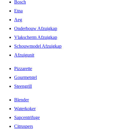
Bosch
Etna
Aeg
Onderbouw Afzuigkap
Vlakscherm Afzuigkap
Schouwmodel Afzuigkap
Afzuigunit
Pizzarette
Gourmetstel
Steengrill
Blender
Waterkoker
Sapcentrifuge
Citruspers